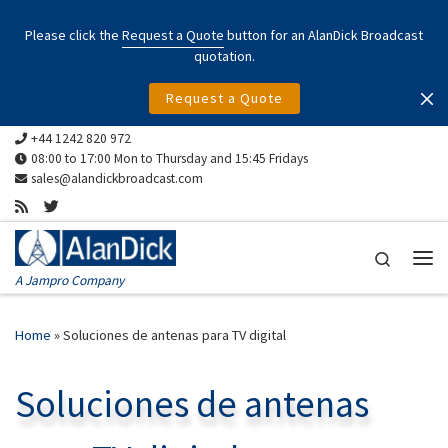
Skip to content
Please click the
Request a Quote
button for an AlanDick Broadcast
quotation.
Request a Quote
+44 1242 820 972
08:00 to 17:00 Mon to Thursday and 15:45 Fridays
sales@alandickbroadcast.com
Search
Me
A Jampro Company
Home
»
Soluciones de antenas para TV digital
Soluciones de antenas